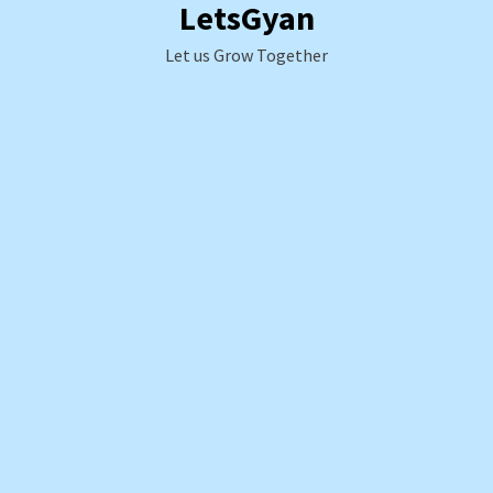
LetsGyan
Skip
to
Let us Grow Together
content