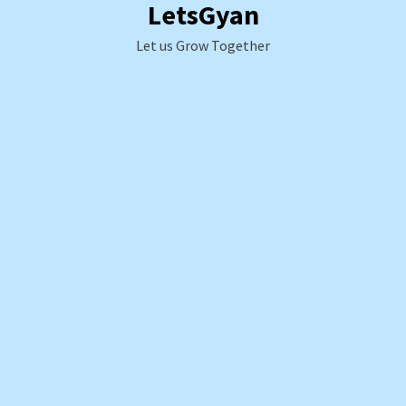
LetsGyan
Skip
to
Let us Grow Together
content