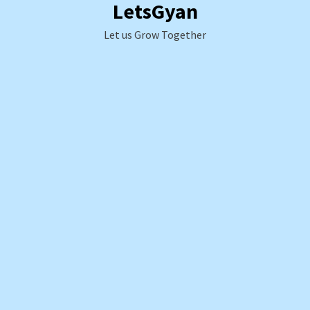
LetsGyan
Skip
to
Let us Grow Together
content